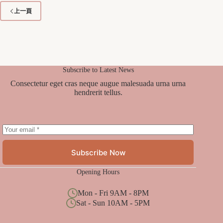
上一頁
Subscribe to Latest News
Consectetur eget cras neque augue malesuada urna urna
hendrerit tellus.
Subscribe Now
Opening Hours
Mon - Fri 9AM - 8PM
Sat - Sun 10AM - 5PM