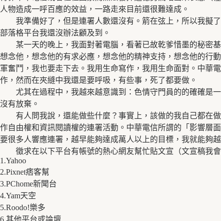
人物造成一呼百應的效益，一路走來目前還很難達成。
我準備好了，但是連署人數還沒有。箭在弦上，所以我擬了
部落格平台我還沒辦法顧及到。
某一天的晚上，我面對著電腦，看著已故乾爹惜墨的秘密基
想念他，想念他的有求必應，想念他的精神支持，想念他的行動
軍奮鬥，我也要走下去。我用生命寫作，我用生命面對。中華電
作，然而在夾縫中我還是要呼吸，有些事，死了都要做。
尤其在過程中，我越來越意識到：色情守門員的的確確是一
沒有放棄。
有人問我說，還能做些什麼？事實上，該做的我自己都在做
作自由權和資訊閱讀權的連署活動。中華電信所謂的「影響層面
要很多人響應連署，越早能夠達成萬人以上的目標，我就能夠越
徵求在以下平台有帳號的熱心網友幫忙貼文宣（文宣稿我會
1.Yahoo
2.Pixnet痞客幫
3.PChome新聞台
4.Yam天空
5.Roodo!樂多
6.其他平台或論壇