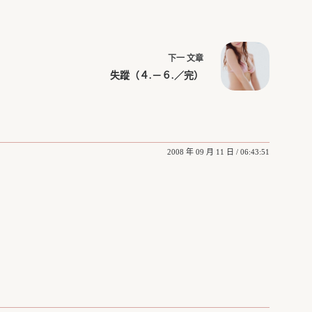
下一
文章
失蹤（４.－６.／完）
2008 年 09 月 11 日 / 06:43:51