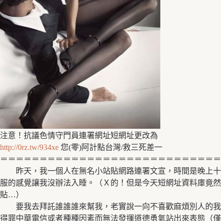
注意！抗議色情守門員連署網址短網址更改為
http://0rz.tw/934xe
您(零)阿計點台灣/救三死差一
＝＝＝＝＝＝＝＝＝＝＝＝＝＝＝＝＝＝＝＝＝＝＝＝＝＝＝＝
昨天，我一個人在無名小站貼網路連署文宣，時間是晚上十
服的感覺讓我沒辦法入睡。（Ｘ的！但是今天短網址資料庫竟然
貼…）
要我去拜託誰誰誰來幫我，老實說一向不喜歡麻煩別人的我
得罪中華電信或者種種因素而無法發揮道德勇氣站出來表態（僅