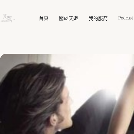
跳
至
Podcast
主
首頁
關於艾姬
我的服務
要
內
容