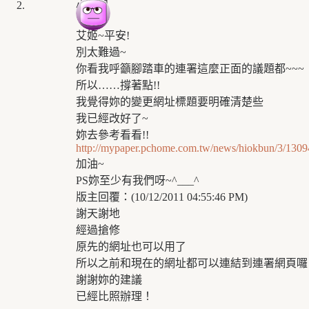
小颱風
艾姬~平安!
別太難過~
你看我呼籲腳踏車的連署這麼正面的議題都~~~
所以……撐著點!!
我覺得妳的變更網址標題要明確清楚些
我已經改好了~
妳去參考看看!!
http://mypaper.pchome.com.tw/news/hiokbun/3/13
加油~
PS妳至少有我們呀~^___^
版主回覆：(10/12/2011 04:55:46 PM)
謝天謝地
經過搶修
原先的網址也可以用了
所以之前和現在的網址都可以連結到連署網頁囉
謝謝妳的建議
已經比照辦理！