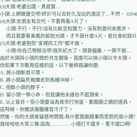
(3)大頭:老婆出國，真寂寞…
小頭:上網徵援交吧!終於可以去好久沒玩的酒店了…不然， 020
(4)大頭:女朋友有交代，不要再看A片了。
小頭:不行，不行!沒有比較怎知實力，沒有刺激何來進步。
而且我要看美鳳的偷拍光碟，才不是什麼A片，是社會紀錄片
(5)大頭:老婆抱怨”家裡的工作”都不做。
小頭:你自己想辦法吧!我年紀大了，頭昏腦脹，一厥不振…
由於大頭與小頭的微妙共生關係，我還可以挾小頭以令大頭。
你如果下次敢再這樣的話，以下幾條路讓你選:
A. 將小頭斬首示眾。
B. 將小頭扁死搗爛丟到馬桶沖掉。
C. 扭斷小頭的脖子。
D. 留小頭一條小命，但是讓他永遠抬不起頭來。
E. 以上皆非。但小頭要淪為夜市打地鼠、套圈圈之類的道具。
這時候，你應該邊聽邊冒冷汗了。
然後，你的大頭會疑惑地問我:為什麼我做錯事而受罰的是小頭?
我哈哈哈大笑三聲:因為………….小頭打不還手，罵不還口啊!