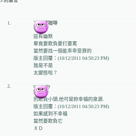
3 則留言
冷情濃咖啡
這有幽默
畢竟要欺負要打要罵
當然要找一個能乖乖受罪的
版主回覆：(10/12/2011 04:50:23 PM)
我是不是
太變態啦？
orioncity
別欺負小頭,他可是妳幸福的泉源.
版主回覆：(10/12/2011 04:50:23 PM)
如果感到不幸福
當然要欺負它
ＸＤ