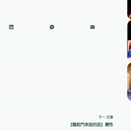
下一
文章
【關起門來說的話】變性