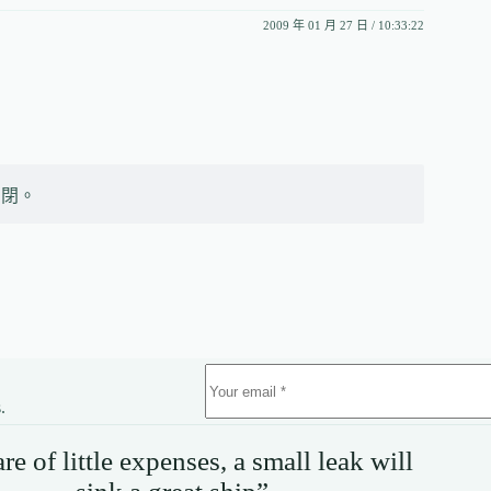
2009 年 01 月 27 日 / 10:33:22
關閉。
.
e of little expenses, a small leak will