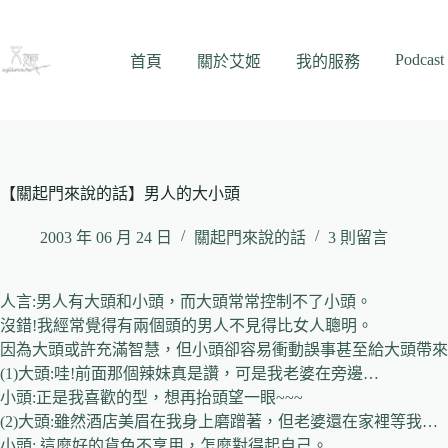
跳
至
Podcast
主
首頁
關於艾姬
我的服務
要
內
容
【關起門來說的話】男人的大小頭
2003 年 06 月 24 日
關起門來說的話
3 則留言
人言:男人有大頭和小頭，而大頭常常控制不了小頭。
沒錯!我經常覺得有兩個頭的男人不見得比女人聰明。
因為大頭或許充滿智慧，但小頭卻容易衝動誤事甚至給大頭帶來
(1)大頭:哇!前面那個辣妹真是讚，可是我老婆在旁邊…
小頭:正是我喜歡的型，想再抬頭望一眼~~~
(2)大頭:雖然酒店美眉在我身上磨蹭著，但老婆還在家裡等我…
小頭: 這麼好的貨色不享用，怎麼對得起自己。